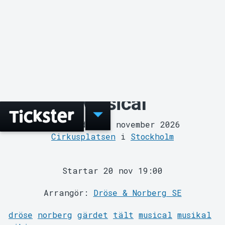
Arrangör?
Evenemang
VIKING – A Live Action
Musical
Fredag den 20 november 2026
Cirkusplatsen
i
Stockholm
Startar 20 nov 19:00
Arrangör:
Dröse & Norberg SE
dröse
norberg
gärdet
tält
musical
musikal