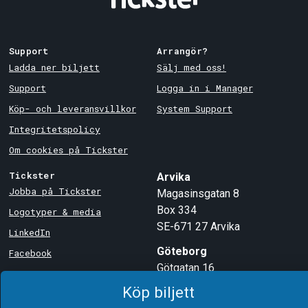
Support
Arrangör?
Ladda ner biljett
Sälj med oss!
Support
Logga in i Manager
Köp- och leveransvillkor
System Support
Integritetspolicy
Om cookies på Tickster
Köp biljett
Tickster
Arvika
Jobba på Tickster
Magasinsgatan 8
Box 334
Logotyper & media
SE-671 27
Arvika
LinkedIn
Göteborg
Facebook
Götgatan 16
Instagram
SE-411 05
Göteborg