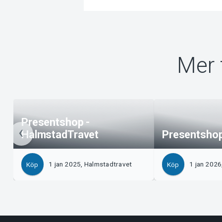
Mer 
Presentshop -
HalmstadTravet
Presentshop
1 jan 2025, Halmstadtravet
1 jan 2026
Köp
Köp