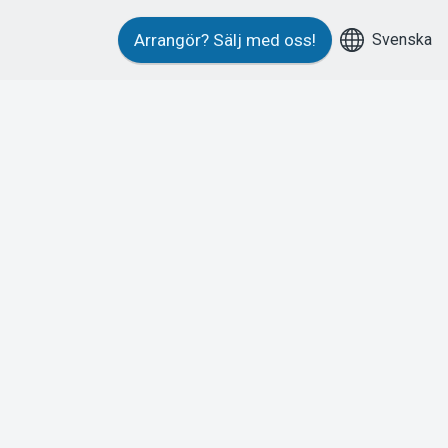
Svenska
Arrangör?
Sälj med oss!