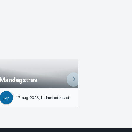
Måndagstrav -
Måndagstrav
Sandkvistkvällen
17 aug 2026, Halmstadtravet
24 aug 2026, Hal
Köp
Köp