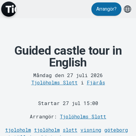
Evenemang
Arrangör?
Guided castle tour in
MyTickster
English
Måndag den 27 juli 2026
Tjolöholms Slott
i
Fjärås
Startar 27 jul 15:00
Arrangör:
Tjolöholms Slott
Support
tjoloholm
tjolöholm
slott
visning
göteborg