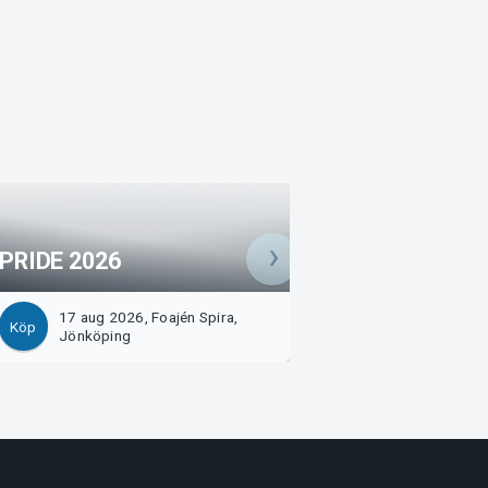
PRIDE 2026
DVOŘÁK OCH M
17 aug 2026, Foajén Spira,
21 aug 2026, Kons
Köp
Köp
Jönköping
Spira, Jönköping