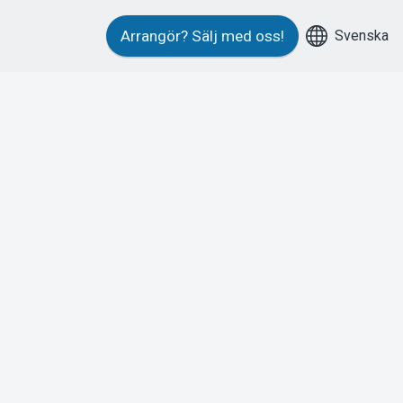
Svenska
Arrangör?
Sälj med oss!