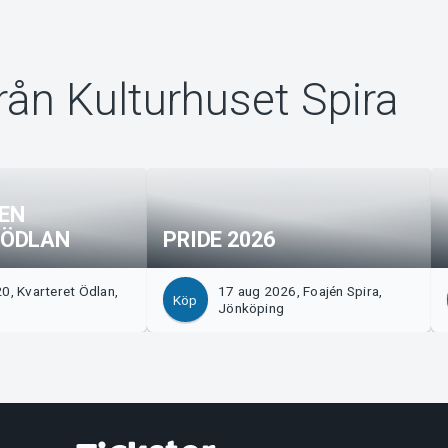
rån Kulturhuset Spira
EN
 ÖDLAN
PRIDE 2026
0, Kvarteret Ödlan,
17 aug 2026, Foajén Spira,
Köp
g
Jönköping