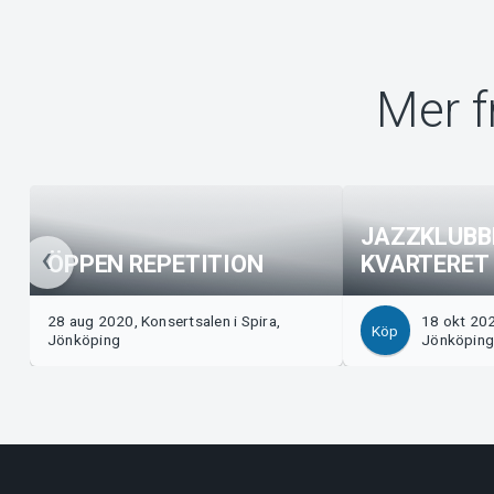
Mer f
JAZZKLUBB
ÖPPEN REPETITION
KVARTERET
28 aug 2020, Konsertsalen i Spira,
18 okt 202
Köp
Jönköping
Jönköpin