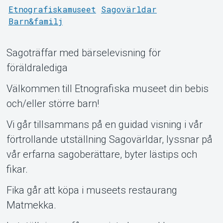
Etnografiskamuseet
Sagovärldar
Barn&familj
Sagoträffar med bärselevisning för
föräldralediga
Support
Välkommen till Etnografiska museet din bebis
och/eller större barn!
Vi går tillsammans på en guidad visning i vår
förtrollande utställning Sagovärldar, lyssnar på
vår erfarna sagoberättare, byter lästips och
fikar.
Fika går att köpa i museets restaurang
Matmekka.
Om Tickster