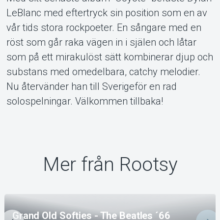
Om Tickster
LeBlanc med eftertryck sin position som en av
vår tids stora rockpoeter. En sångare med en
röst som går raka vägen in i själen och låtar
som på ett mirakulöst sätt kombinerar djup och
substans med omedelbara, catchy melodier.
Nu återvänder han till Sverigeför en rad
solospelningar. Välkommen tillbaka!
Mer från Rootsy
Grand Old Softies - The Beatles ´66