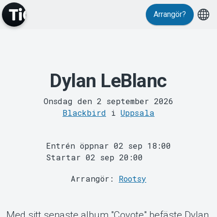
Arrangör?
MyTickster
Dylan LeBlanc
Onsdag den 2 september 2026
Blackbird
i
Uppsala
Support
Entrén öppnar 02 sep 18:00
Startar 02 sep 20:00
Arrangör:
Rootsy
Med sitt senaste album "Coyote" befäste Dylan