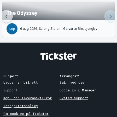
The Odyssey
6 aug 2026, Salong Storan - Garvaren Bio, Ljungby
Köp
Support
Arrangör?
Ladda ner biljett
Sälj med oss!
Support
Logga in i Manager
Köp- och leveransvillkor
System Support
Integritetspolicy
Om cookies på Tickster