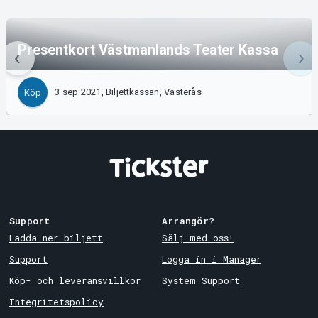
Presentkort Västmanlands Teater Kassa
3 sep 2021, Biljettkassan, Västerås
Köp
Support
Arrangör?
Ladda ner biljett
Sälj med oss!
Support
Logga in i Manager
Köp- och leveransvillkor
System Support
Integritetspolicy