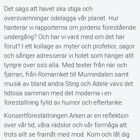
Det sägs att havet ska stiga och
översvämningar ödelägga vår planet. Hur
hanterar vi rapporterna om jordens förestående
undergång? Och har vi varit med om det här
Support
förut? I ett kollage av myter och profetior, sagor
och sånger adresserar vi hotet som hänger allt
tyngre över oss alla. Med texter från när och
fjärran, från Romarriket till Mumindalen samt
musik av bland andra Sting och Adele vävs det
tidlösa samman med det moderna i en
föreställning fylld av humor och eftertanke.
Konsertföreställningen Arken är en reflektion
Om Tickster
över vår tid, våra rädslor och vår förmåga att
trots allt se framåt med mod. Kom och låt dig