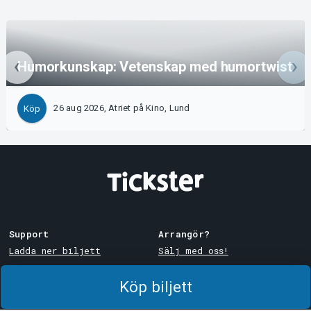
Humorkunskap: Vetenskap med humortwist
26 aug 2026, Atriet på Kino, Lund
Köp
Support
Arrangör?
Ladda ner biljett
Sälj med oss!
Support
Logga in i Manager
Köp biljett
Köp- och leveransvillkor
System Support