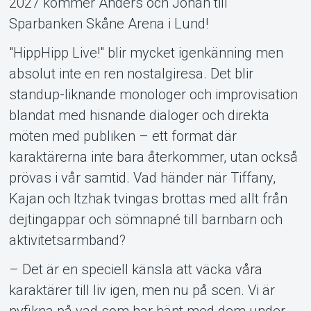
2027 kommer Anders och Johan till
Sparbanken Skåne Arena i Lund!
"HippHipp Live!" blir mycket igenkänning men
absolut inte en ren nostalgiresa. Det blir
standup-liknande monologer och improvisation
blandat med hisnande dialoger och direkta
möten med publiken – ett format där
karaktärerna inte bara återkommer, utan också
prövas i vår samtid. Vad händer när Tiffany,
Kajan och Itzhak tvingas brottas med allt från
dejtingappar och sömnapné till barnbarn och
aktivitetsarmband?
Om Tickster
– Det är en speciell känsla att väcka våra
karaktärer till liv igen, men nu på scen. Vi är
nyfikna på vad som har hänt med dem under