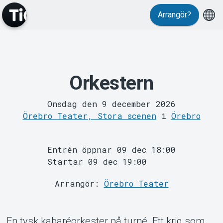
Arrangör?
Orkestern
MyTickster
Onsdag den 9 december 2026
Örebro Teater, Stora scenen
i
Örebro
Entrén öppnar 09 dec 18:00
Startar 09 dec 19:00
Arrangör:
Örebro Teater
Support
En tysk kabaréorkester på turné. Ett krig som