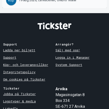
19 aug 2026, Caféscenen, Örebro Teater
Köp
Support
Arrangör?
Ladda ner biljett
Sälj med oss!
Support
Logga in i Manager
Köp- och leveransvillkor
System Support
Integritetspolicy
Om cookies på Tickster
Tickster
Arvika
Jobba på Tickster
Magasinsgatan 8
Box 334
Logotyper & media
SE-671 27
Arvika
LinkedIn