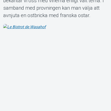
bekantar vi oss med vinerna enligt valt tema. I
samband med provningen kan man välja att
Om Tickster
avnjuta en ostbricka med franska ostar.