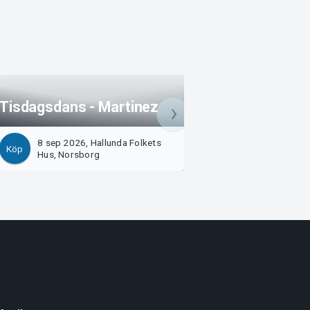
Tisdagsdans - Martinez
Tisdagsdans - Ji
8 sep 2026, Hallunda Folkets
15 sep 2026, Hall
Köp
Köp
Hus, Norsborg
Hus, Norsborg