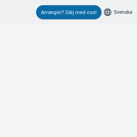
Svenska
Arrangör?
Sälj med oss!