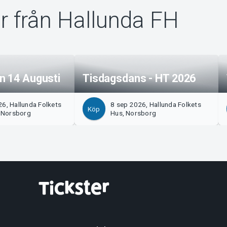
r från Hallunda FH
n 14 Augusti
Tisdagsdans - HT 2026
6, Hallunda Folkets
8 sep 2026, Hallunda Folkets
Köp
, Norsborg
Hus, Norsborg