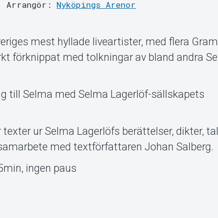
Arrangör:
Nyköpings Arenor
veriges mest hyllade liveartister, med flera Gra
rkt förknippat med tolkningar av bland andra S
g till Selma med Selma Lagerlöf-sällskapets
 texter ur Selma Lagerlöfs berättelser, dikter, ta
a samarbete med textförfattaren Johan Salberg.
5min, ingen paus