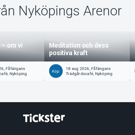
rån Nyköpings Arenor
 – om vi
Meditation och dess
positiva kraft
26, Fåfängans
18 aug 2026, Fåfängans
Köp
café, Nyköping
Trädgårdscafé, Nyköping