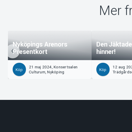
Mer f
Nyköpings Arenors
Den Jäktade
Presentkort
hinner!
21 maj 2024, Konsertsalen
12 aug 20
Köp
Köp
Culturum, Nyköping
Trädgårds