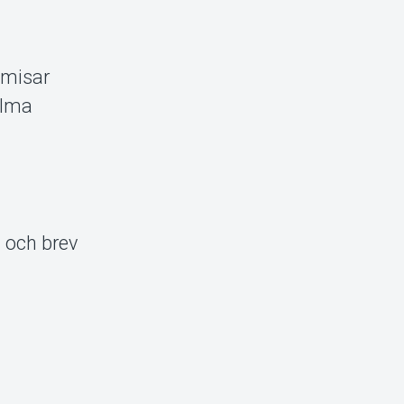
mmisar
elma
l och brev