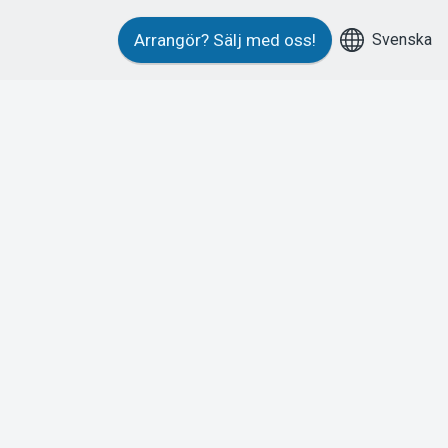
Svenska
Arrangör?
Sälj med oss!