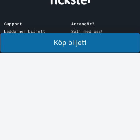
Support
Arrangör?
Ladda ner biljett
Sälj med oss!
Support
Logga in i Manager
Köp biljett
Köp- och leveransvillkor
System Support
Integritetspolicy
Om cookies på Tickster
Tickster
Arvika
Jobba på Tickster
Magasinsgatan 8
Box 334
Logotyper & media
SE-671 27
Arvika
LinkedIn
Göteborg
Facebook
Götgatan 16
Instagram
SE-411 05
Göteborg