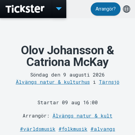
Arrangör?
Evenemang
Olov Johansson &
Catriona McKay
Söndag den 9 augusti 2026
Älvängs natur & kulturhus
i
Tärnsjö
MyTickster
Startar 09 aug 16:00
Arrangör:
Älvängs natur & kult
#världsmusik
#folkmusik
#alvangs