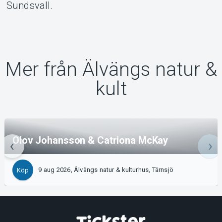
Sundsvall.
Mer från Älvängs natur &
kult
Olov Johansson & Catriona McKay
9 aug 2026, Älvängs natur & kulturhus, Tärnsjö
Köp