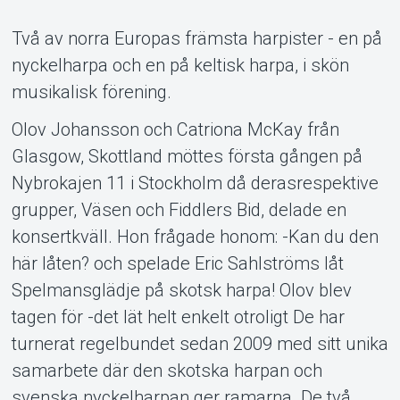
Support
Två av norra Europas främsta harpister - en på
nyckelharpa och en på keltisk harpa, i skön
musikalisk förening.
Olov Johansson och Catriona McKay från
Glasgow, Skottland möttes första gången på
Nybrokajen 11 i Stockholm då derasrespektive
Om Tickster
grupper, Väsen och Fiddlers Bid, delade en
konsertkväll. Hon frågade honom: -Kan du den
här låten? och spelade Eric Sahlströms låt
Spelmansglädje på skotsk harpa! Olov blev
tagen för -det lät helt enkelt otroligt De har
turnerat regelbundet sedan 2009 med sitt unika
samarbete där den skotska harpan och
svenska nyckelharpan ger ramarna. De två