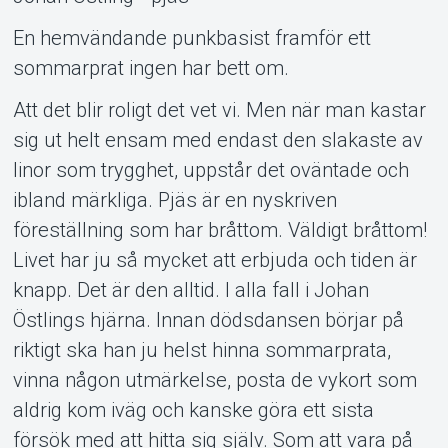
En hemvändande punkbasist framför ett
Support
sommarprat ingen har bett om.
Att det blir roligt det vet vi. Men när man kastar
sig ut helt ensam med endast den slakaste av
linor som trygghet, uppstår det oväntade och
ibland märkliga. Pjäs är en nyskriven
föreställning som har bråttom. Väldigt bråttom!
Om Tickster
Livet har ju så mycket att erbjuda och tiden är
knapp. Det är den alltid. I alla fall i Johan
Östlings hjärna. Innan dödsdansen börjar på
riktigt ska han ju helst hinna sommarprata,
vinna någon utmärkelse, posta de vykort som
aldrig kom iväg och kanske göra ett sista
försök med att hitta sig själv. Som att vara på