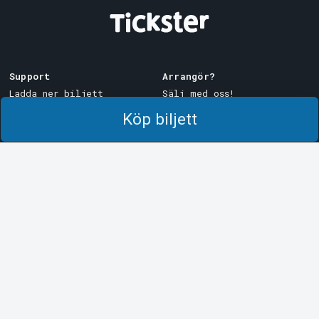
Support
Arrangör?
Ladda ner biljett
Sälj med oss!
Support
Logga in i Manager
Köp biljett
Köp- och leveransvillkor
System Support
Integritetspolicy
Om cookies på Tickster
Tickster
Arvika
Jobba på Tickster
Magasinsgatan 8
Box 334
Logotyper & media
SE-671 27
Arvika
LinkedIn
Göteborg
Facebook
Götgatan 16
Instagram
SE-411 05
Göteborg