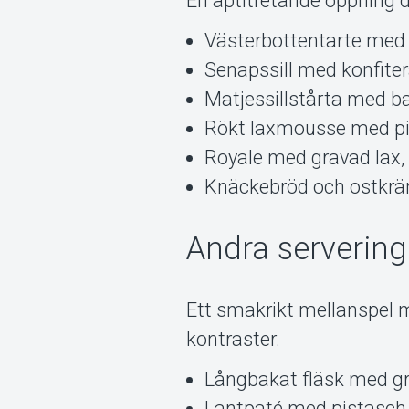
En aptitretande öppning d
Västerbottentarte med i
Senapssill med konfiter
Matjessillstårta med ba
Rökt laxmousse med pi
Royale med gravad lax,
Knäckebröd och ostkr
Andra servering
Ett smakrikt mellanspel m
kontraster.
Långbakat fläsk med gr
Lantpaté med pistasch 