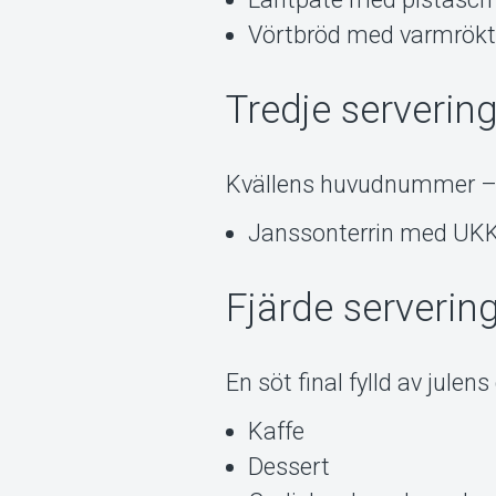
Vörtbröd med varmrökt
Tredje serverin
Kvällens huvudnummer – v
Janssonterrin med UKK:
Fjärde serverin
En söt final fylld av julen
Kaffe
Dessert