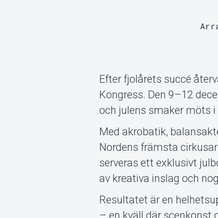
Arr
Efter fjolårets succé åter
Kongress. Den 9–12 decem
och julens smaker möts i 
Med akrobatik, balansakt
Nordens främsta cirkusarti
serveras ett exklusivt julb
av kreativa inslag och n
Resultatet är en helhetsup
– en kväll där scenkonst