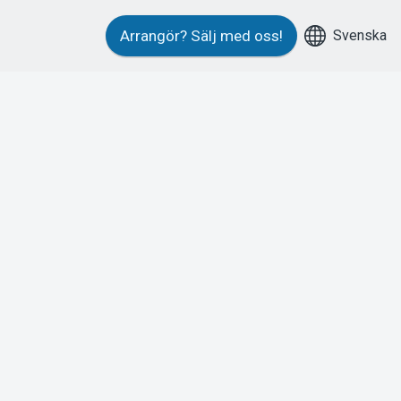
Svenska
Arrangör?
Sälj med oss!