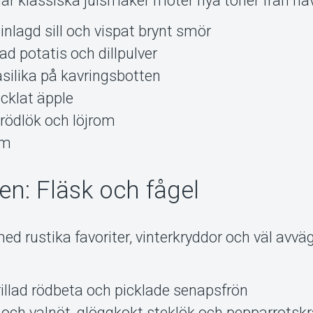
är klassiska julsmaker möter nya toner från ha
nlagd sill och vispat brynt smör
ad potatis och dillpulver
silika på kavringsbotten
cklat äpple
 rödlök och löjrom
äm
en: Fläsk och fågel
ed rustika favoriter, vinterkryddor och väl avvä
illad rödbeta och picklade senapsfrön
och valnöt, glöggkokt steklök och pepparrots