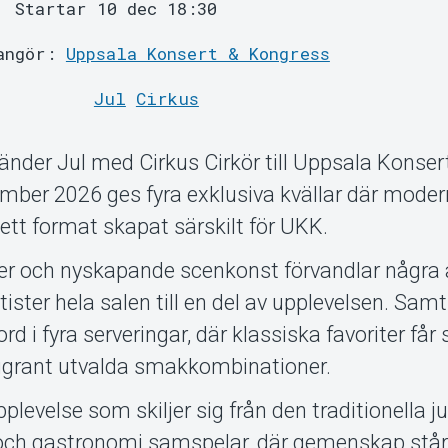
Startar 10 dec 18:30
angör:
Uppsala Konsert & Kongress
Jul
Cirkus
vänder Jul med Cirkus Cirkör till Uppsala Konser
ber 2026 ges fyra exklusiva kvällar där moder
ett format skapat särskilt för UKK.
er och nyskapande scenkonst förvandlar några 
ster hela salen till en del av upplevelsen. Samt
ord i fyra serveringar, där klassiska favoriter får
oggrant utvalda smakkombinationer.
plevelse som skiljer sig från den traditionella 
 och gastronomi samspelar, där gemenskap står