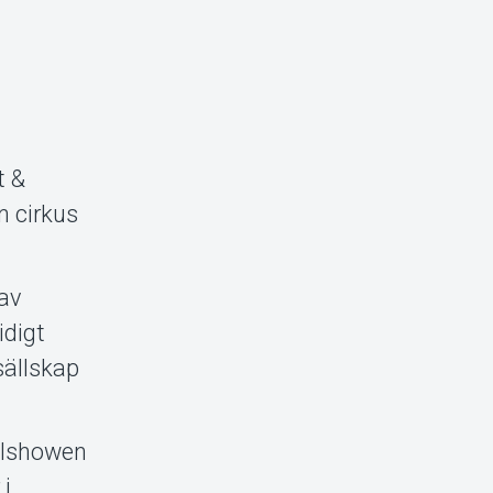
t &
n cirkus
av
idigt
 sällskap
julshowen
 i