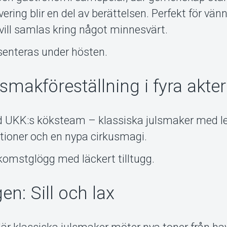
ring blir en del av berättelsen. Perfekt för vänne
vill samlas kring något minnesvärt.
senteras under hösten.
makföreställning i fyra akter
d UKK:s köksteam – klassiska julsmaker med le
tioner och en nypa cirkusmagi.
komstglögg med läckert tilltugg.
en: Sill och lax