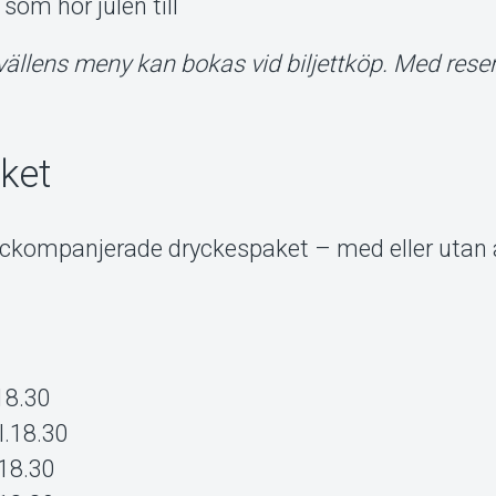
om hör julen till
vällens meny kan bokas vid biljettköp.
Med reser
ket
ackompanjerade dryckespaket – med eller utan 
18.30
l.18.30
18.30