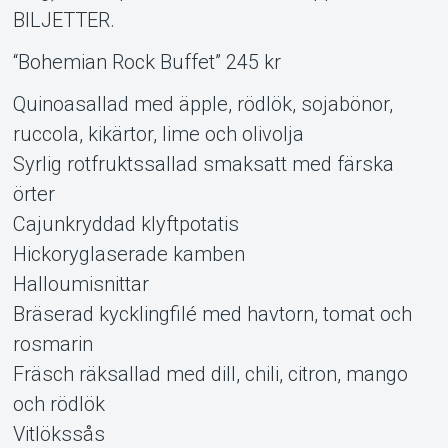
BILJETTER.
“Bohemian Rock Buffet” 245 kr
Quinoasallad med äpple, rödlök, sojabönor,
ruccola, kikärtor, lime och olivolja
Syrlig rotfruktssallad smaksatt med färska
örter
Cajunkryddad klyftpotatis
Hickoryglaserade kamben
Halloumisnittar
Bräserad kycklingfilé med havtorn, tomat och
rosmarin
Fräsch räksallad med dill, chili, citron, mango
och rödlök
Vitlökssås