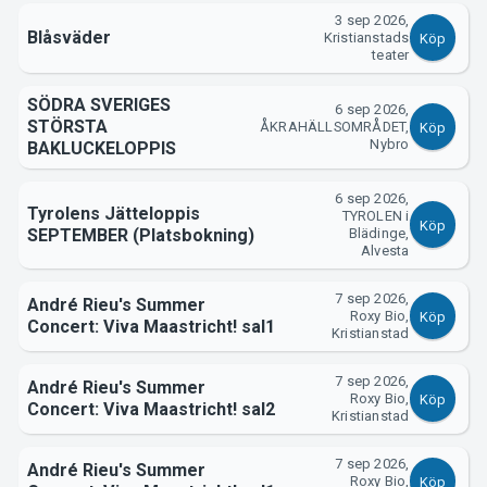
3 sep 2026,
Blåsväder
Kristianstads
Köp
teater
SÖDRA SVERIGES
6 sep 2026,
STÖRSTA
ÅKRAHÄLLSOMRÅDET,
Köp
Nybro
BAKLUCKELOPPIS
6 sep 2026,
Tyrolens Jätteloppis
TYROLEN i
Köp
SEPTEMBER (Platsbokning)
Blädinge,
Alvesta
7 sep 2026,
André Rieu's Summer
Roxy Bio,
Köp
Concert: Viva Maastricht! sal1
Kristianstad
7 sep 2026,
André Rieu's Summer
Roxy Bio,
Köp
Concert: Viva Maastricht! sal2
Kristianstad
7 sep 2026,
André Rieu's Summer
Roxy Bio,
Köp