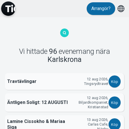
Evenemang
Arrangör?
Vi hittade
96
evenemang
nära
Karlskrona
MyTickster
12 aug 2026,
Travtävlingar
Köp
Tingsrydtravet
12 aug 2026,
Äntligen Soligt: 12 AUGUSTI
Biljardkompaniet,
Köp
Kristianstad
13 aug 2026,
Lamine Cissokho & Mariaa
Carlas Cafe,
Köp
Siga
Näsby