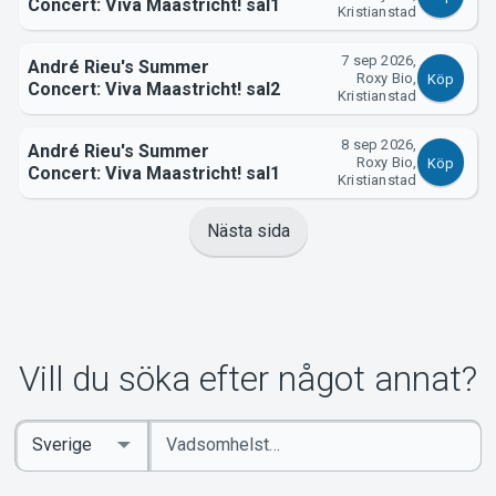
Concert: Viva Maastricht! sal1
Kristianstad
7 sep 2026,
André Rieu's Summer
Roxy Bio,
Köp
Concert: Viva Maastricht! sal2
Kristianstad
8 sep 2026,
André Rieu's Summer
Roxy Bio,
Köp
Concert: Viva Maastricht! sal1
Kristianstad
Nästa sida
Vill du söka efter något annat?
Ange
Select
sökord
Country