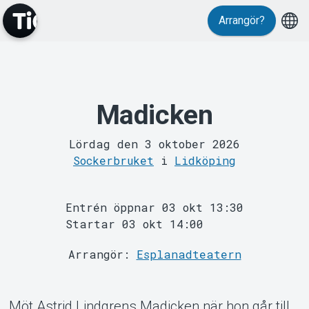
Evenemang
Arrangör?
Madicken
Lördag den 3 oktober 2026
MyTickster
Sockerbruket
i
Lidköping
Entrén öppnar 03 okt 13:30
Startar 03 okt 14:00
Arrangör:
Esplanadteatern
Möt Astrid Lindgrens Madicken när hon går till