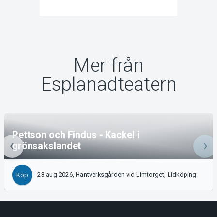
Mer från
Esplanadteatern
Pettson och Findus - Kackel i
grönsakslandet
23 aug 2026, Hantverksgården vid Limtorget, Lidköping
Köp