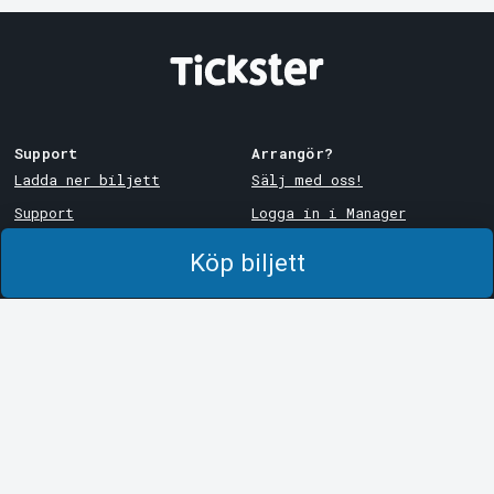
Support
Arrangör?
Ladda ner biljett
Sälj med oss!
Support
Logga in i Manager
Köp- och leveransvillkor
System Support
Köp biljett
Integritetspolicy
Om cookies på Tickster
Tickster
Arvika
Jobba på Tickster
Magasinsgatan 8
Box 334
Logotyper & media
SE-671 27
Arvika
LinkedIn
Göteborg
Facebook