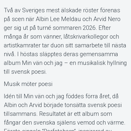
Två av Sveriges mest älskade röster förenas
Support
på scen när Albin Lee Meldau och Arvid Nero
ger sig ut på turné sommaren 2026. Efter
många år som vänner, låtskrivarkollegor och
artistkamrater tar duon sitt samarbete till nästa
nivå. I höstas släpptes deras gemensamma
album Min vän och jag – en musikalisk hyllning
till svensk poesi.
Om Tickster
Musik möter poesi
Idén till Min vän och jag föddes förra året, då
Albin och Arvid började tonsätta svensk poesi
tillsammans. Resultatet är ett album som
fångar den svenska själens vemod och värme.