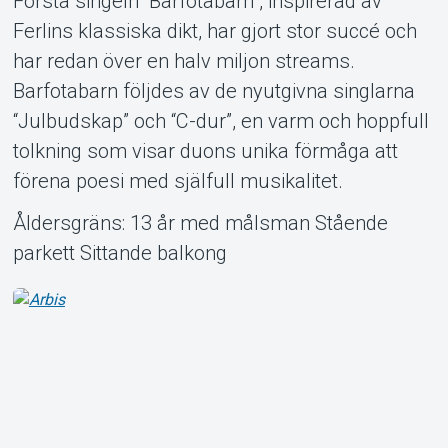
Första singeln “Barfotabarn”, inspirerad av
Ferlins klassiska dikt, har gjort stor succé och
har redan över en halv miljon streams.
Barfotabarn följdes av de nyutgivna singlarna
“Julbudskap” och “C-dur”, en varm och hoppfull
tolkning som visar duons unika förmåga att
förena poesi med själfull musikalitet.
Åldersgräns: 13 år med målsman Stående
parkett Sittande balkong