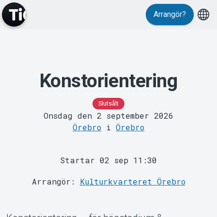
Arrangör?
Konstorientering
MyTickster
Slutsålt
Onsdag den 2 september 2026
Örebro
i
Örebro
Startar 02 sep 11:30
Support
Arrangör:
Kulturkvarteret Örebro