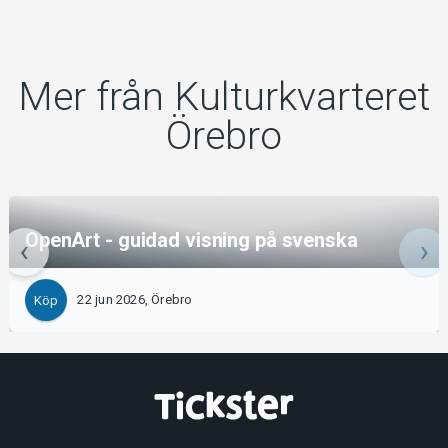
Mer från Kulturkvarteret
Örebro
OpenArt - guidad visning på svenska
22 jun 2026, Örebro
Köp