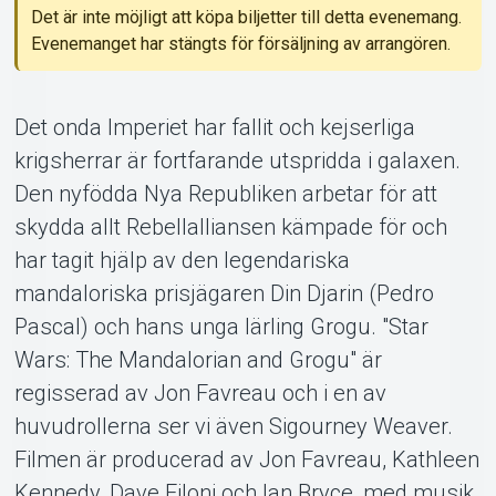
Support
Det är inte möjligt att köpa biljetter till detta evenemang.
Evenemanget har stängts för försäljning av arrangören.
Det onda Imperiet har fallit och kejserliga
krigsherrar är fortfarande utspridda i galaxen.
Den nyfödda Nya Republiken arbetar för att
Om Tickster
skydda allt Rebellalliansen kämpade för och
har tagit hjälp av den legendariska
mandaloriska prisjägaren Din Djarin (Pedro
Pascal) och hans unga lärling Grogu. "Star
Wars: The Mandalorian and Grogu" är
regisserad av Jon Favreau och i en av
huvudrollerna ser vi även Sigourney Weaver.
Filmen är producerad av Jon Favreau, Kathleen
Kennedy, Dave Filoni och Ian Bryce, med musik