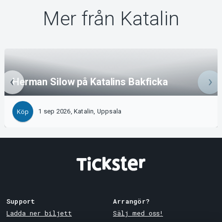
Mer från Katalin
Herman Silow på Katalins Bakficka
1 sep 2026, Katalin, Uppsala
Köp
Support
Arrangör?
Ladda ner biljett
Sälj med oss!