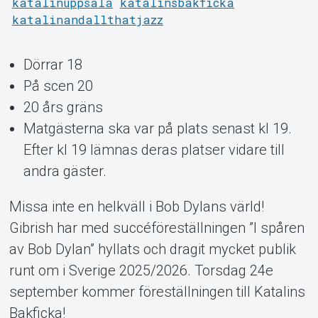
Support
katalinuppsala
katalinsbakficka
katalinandallthatjazz
Dörrar 18
På scen 20
20 års gräns
Matgästerna ska var på plats senast kl 19.
Efter kl 19 lämnas deras platser vidare till
Om Tickster
andra gäster.
Missa inte en helkväll i Bob Dylans värld!
Gibrish har med succéföreställningen ”I spåren
av Bob Dylan” hyllats och dragit mycket publik
runt om i Sverige 2025/2026. Torsdag 24e
september kommer föreställningen till Katalins
Bakficka!