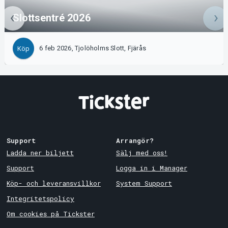
Slottsentré 2026
6 feb 2026, Tjolöholms Slott, Fjärås
Köp
Support
Arrangör?
Ladda ner biljett
Sälj med oss!
Support
Logga in i Manager
Köp- och leveransvillkor
System Support
Integritetspolicy
Om cookies på Tickster