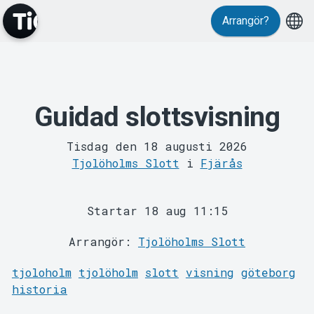
Arrangör?
Guidad slottsvisning
MyTickster
Tisdag den 18 augusti 2026
Tjolöholms Slott
i
Fjärås
Startar 18 aug 11:15
Arrangör:
Tjolöholms Slott
Support
tjoloholm
tjolöholm
slott
visning
göteborg
historia