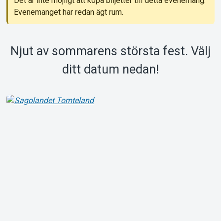
Det är inte möjligt att köpa biljetter till detta evenemang.
Evenemanget har redan ägt rum.
Om Tickster
Njut av sommarens största fest. Välj
ditt datum nedan!