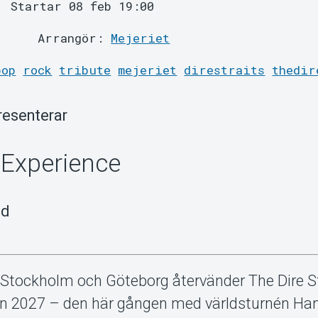
Startar 08 feb 19:00
Arrangör:
Mejeriet
pop
rock
tribute
mejeriet
direstraits
thedir
resenterar
s Experience
nd
i Stockholm och Göteborg återvänder The Dire S
även 2027 – den här gången med världsturnén H