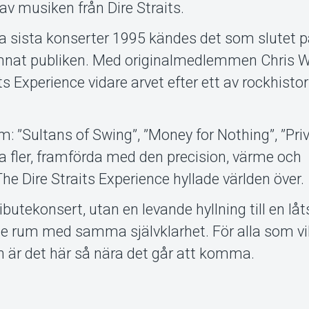
 av musiken från Dire Straits.
ina sista konserter 1995 kändes det som slutet p
ämnat publiken. Med originalmedlemmen Chris W
ts Experience vidare arvet efter ett av rockhisto
m: ”Sultans of Swing”, ”Money for Nothing”, ”Pri
 fler, framförda med den precision, värme och
he Dire Straits Experience hyllade världen över.
ributekonsert, utan en levande hyllning till en lå
rje rum med samma självklarhet. För alla som vi
en är det här så nära det går att komma.