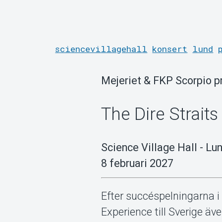
sciencevillagehall
konsert
lund
Mejeriet & FKP Scorpio p
The Dire Strait
Science Village Hall - Lu
8 februari 2027
Efter succéspelningarna 
Experience till Sverige 