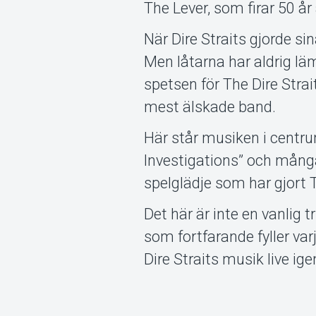
The Lever, som firar 50 år
När Dire Straits gjorde s
Men låtarna har aldrig l
spetsen för The Dire Strai
mest älskade band.
Här står musiken i centru
Investigations” och många
spelglädje som har gjort T
Det här är inte en vanlig t
som fortfarande fyller va
Dire Straits musik live ig