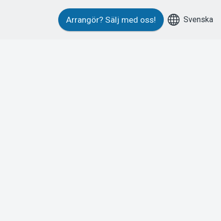
Svenska
Arrangör?
Sälj med oss!