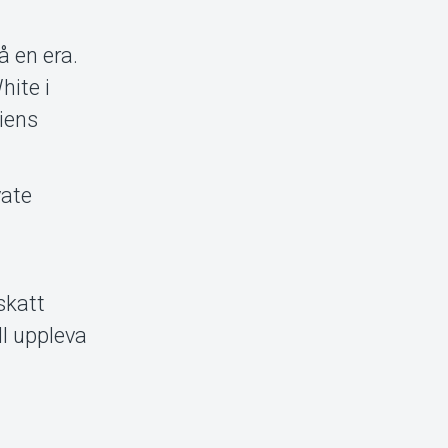
å en era.
hite i
riens
vate
tskatt
ll uppleva