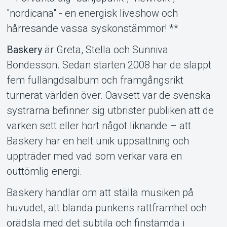
"nordicana" - en energisk liveshow och
hårresande vassa syskonstämmor! **
Support
Baskery
är Greta, Stella och Sunniva
Bondesson. Sedan starten 2008 har de släppt
fem fullängdsalbum och framgångsrikt
turnerat världen över. Oavsett var de svenska
systrarna befinner sig utbrister publiken att de
varken sett eller hört något liknande – att
Baskery har en helt unik uppsättning och
uppträder med vad som verkar vara en
Om Tickster
outtömlig energi.
Baskery handlar om att ställa musiken på
huvudet, att blanda punkens rättframhet och
orädsla med det subtila och finstämda i