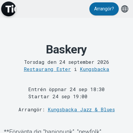
Evenemang
Arrangör?
Baskery
Torsdag den 24 september 2026
Restaurang Ester
i
Kungsbacka
MyTickster
Entrén öppnar 24 sep 18:30
Startar 24 sep 19:00
Arrangör:
Kungsbacka Jazz & Blues
**Förvänta dig "banjopunk", "newfolk",