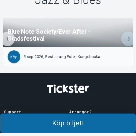
Jazz & Blues
Blue Note Society/Ever After -
Stadsfestival
5 sep 2026, Restaurang Ester, Kungsbacka
Köp
Support
Arrangör?
Ladda ner biljett
Sälj med oss!
Köp biljett
Support
Logga in i Manager