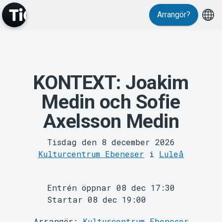
Evenemang
Arrangör?
KONTEXT: Joakim
MyTickster
Medin och Sofie
Axelsson Medin
Tisdag den 8 december 2026
Kulturcentrum Ebeneser
i
Luleå
Entrén öppnar 08 dec 17:30
Support
Startar 08 dec 19:00
Arrangör:
Kulturcentrum Ebeneser