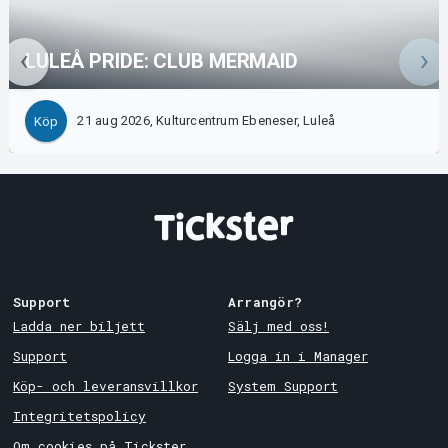
LULEÅ PRIDE: CLUB MERMAID
21 aug 2026, Kulturcentrum Ebeneser, Luleå
Köp
Support
Arrangör?
Ladda ner biljett
Sälj med oss!
Support
Logga in i Manager
Köp- och leveransvillkor
System Support
Integritetspolicy
Om cookies på Tickster