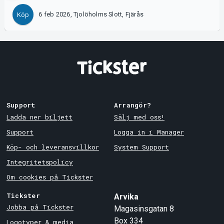
6 feb 2026, Tjolöholms Slott, Fjärås
Köp
Support
Arrangör?
Ladda ner biljett
Sälj med oss!
Support
Logga in i Manager
Köp- och leveransvillkor
System Support
Integritetspolicy
Om cookies på Tickster
Tickster
Arvika
Jobba på Tickster
Magasinsgatan 8
Box 334
Logotyper & media