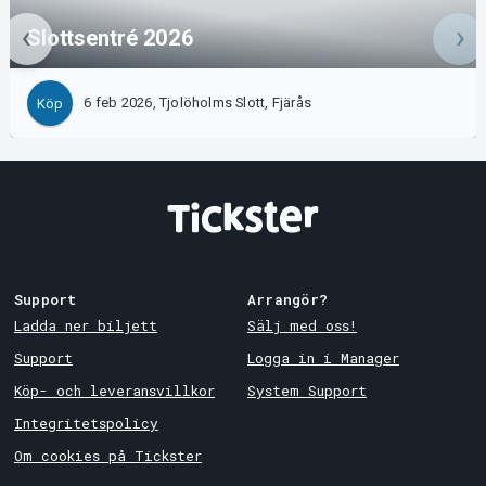
Slottsentré 2026
6 feb 2026, Tjolöholms Slott, Fjärås
Köp
Support
Arrangör?
Ladda ner biljett
Sälj med oss!
Support
Logga in i Manager
Köp- och leveransvillkor
System Support
Integritetspolicy
Om cookies på Tickster