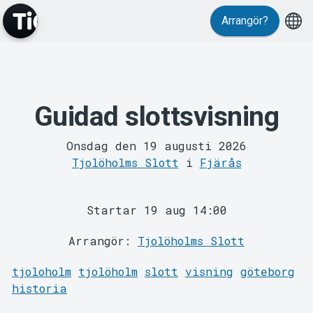
Arrangör?
Guidad slottsvisning
MyTickster
Onsdag den 19 augusti 2026
Tjolöholms Slott
i
Fjärås
Startar 19 aug 14:00
Arrangör:
Tjolöholms Slott
Support
tjoloholm
tjolöholm
slott
visning
göteborg
historia