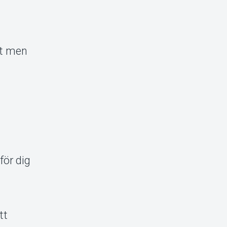
gt men
för dig
tt