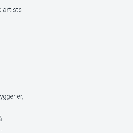
 artists
yggerier,
å
.