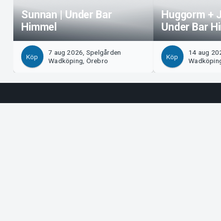
Sunnan | Under Bar
Huggorm + J
Himmel
Under Bar H
7 aug 2026, Spelgården
14 aug 20
Köp
Köp
Wadköping, Örebro
Wadköping
Support
Arrangör?
Ladda ner biljett
Sälj med os
Support
Logga in i 
Köp- och leveransvillkor
System Supp
Integritetspolicy