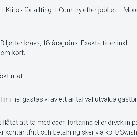
 Kiitos för allting + Country efter jobbet + More
iljetter krävs, 18-årsgräns. Exakta tider inkl.
nom kort.
sökt mat.
mmel gästas vi av ett antal väl utvalda gästbr
illåtet att ta med egen förtäring eller dryck in p
kontantfritt och betalning sker via kort/Swish