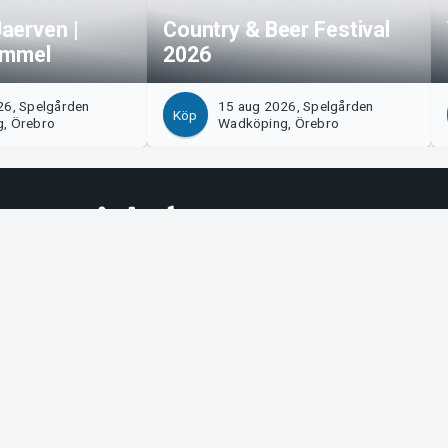
aerven |
Country & Beer Festival
immel
2026
26, Spelgården
15 aug 2026, Spelgården
Köp
, Örebro
Wadköping, Örebro
Tickster
s!
Jobba på Tickster
Manager
Logotyper & media
ort
LinkedIn
Facebook