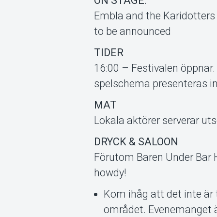
ON STAGE:
Embla and the Karidotters +
to be announced
TIDER
16:00 – Festivalen öppnar. B
spelschema presenteras i
MAT
Lokala aktörer serverar ut
DRYCK & SALOON
Förutom Baren Under Bar Hi
howdy!
Kom ihåg att det inte är t
området. Evenemanget är 