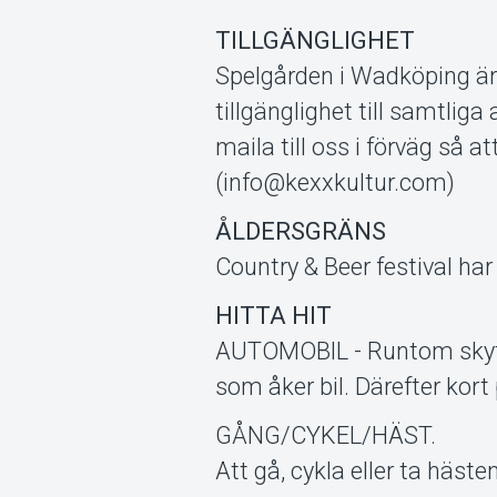
TILLGÄNGLIGHET
Spelgården i Wadköping är
tillgänglighet till samtlig
maila till oss i förväg så a
(info@kexxkultur.com)
ÅLDERSGRÄNS
Country & Beer festival ha
HITTA HIT
AUTOMOBIL - Runtom skytte
som åker bil. Därefter kort
GÅNG/CYKEL/HÄST.
Att gå, cykla eller ta häst