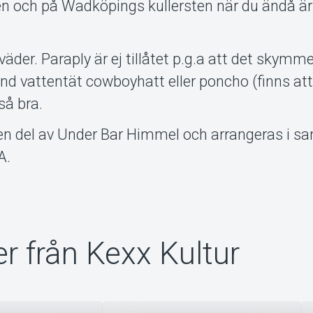
 och på Wadköpings kullersten när du ändå är 
 väder. Paraply är ej tillåtet p.g.a att det skymm
d vattentät cowboyhatt eller poncho (finns att
så bra.
 en del av Under Bar Himmel och arrangeras i s
A.
r från Kexx Kultur