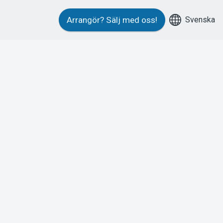
Svenska
Arrangör?
Sälj med oss!