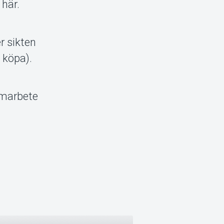
här.
er sikten
 köpa).
amarbete