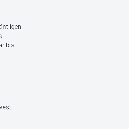
 äntligen
da
är bra
 West