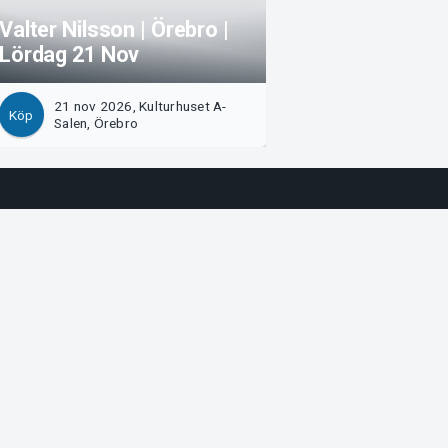
Valter Nilsson | Örebro |
Lördag 21 Nov
21 nov 2026, Kulturhuset A-
Köp
Salen, Örebro
Arvika
Magasinsgatan 8
Box 334
SE-671 27
Arvika
Göteborg
Götgatan 16