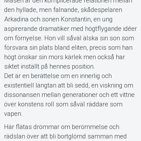
Måsen är den komplicerade relationen mellan
den hyllade, men falnande, skådespelaren
Om Tickster
Arkadina och sonen Konstantin, en ung
aspirerande dramatiker med högtflygande idéer
om förnyelse. Hon vill såväl älska sin son som
försvara sin plats bland eliten, precis som han
högt önskar sin mors kärlek men också har
siktet inställt på hennes position.
Det är en berättelse om en innerlig och
existentiell längtan att bli sedd, en viskning om
dissonansen mellan generationer och ett vittne
över konstens roll som såväl räddare som
vapen.
Här flätas drömmar om berömmelse och
rädslan över att bli bortglömd samman med