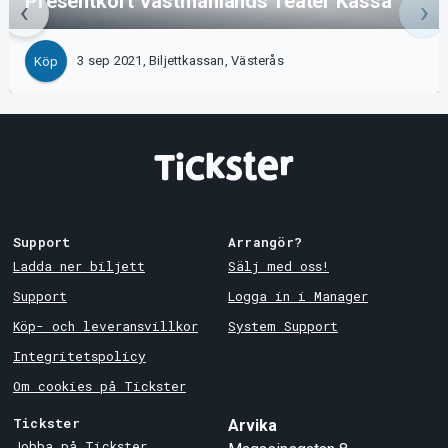
Presentkort Västmanlands Teater Kassa
3 sep 2021, Biljettkassan, Västerås
Köp
Support
Arrangör?
Ladda ner biljett
Sälj med oss!
Support
Logga in i Manager
Köp- och leveransvillkor
System Support
Integritetspolicy
Om cookies på Tickster
Tickster
Arvika
Jobba på Tickster