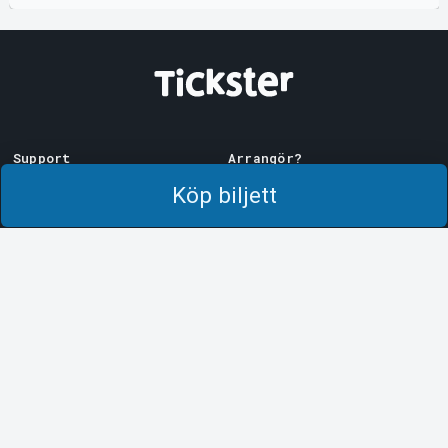
Support
Arrangör?
Ladda ner biljett
Sälj med oss!
Köp biljett
Support
Logga in i Manager
Köp- och leveransvillkor
System Support
Integritetspolicy
Om cookies på Tickster
Tickster
Arvika
Jobba på Tickster
Magasinsgatan 8
Box 334
Logotyper & media
SE-671 27
Arvika
LinkedIn