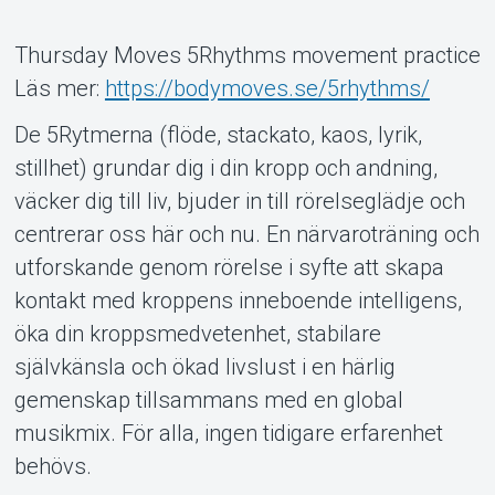
Thursday Moves 5Rhythms movement practice
Läs mer:
https://bodymoves.se/5rhythms/
Om Tickster
De 5Rytmerna (flöde, stackato, kaos, lyrik,
stillhet) grundar dig i din kropp och andning,
väcker dig till liv, bjuder in till rörelseglädje och
centrerar oss här och nu. En närvaroträning och
utforskande genom rörelse i syfte att skapa
kontakt med kroppens inneboende intelligens,
öka din kroppsmedvetenhet, stabilare
självkänsla och ökad livslust i en härlig
gemenskap tillsammans med en global
musikmix. För alla, ingen tidigare erfarenhet
behövs.