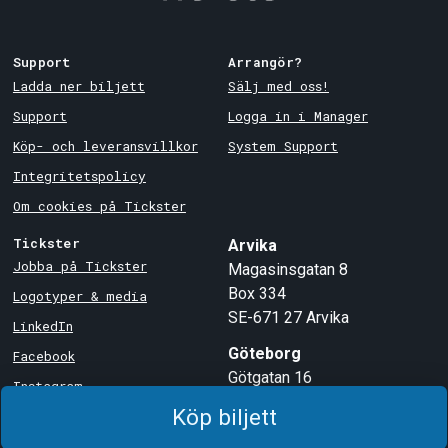
Support
Arrangör?
Ladda ner biljett
Sälj med oss!
Support
Logga in i Manager
Köp- och leveransvillkor
System Support
Integritetspolicy
Om cookies på Tickster
Tickster
Arvika
Jobba på Tickster
Magasinsgatan 8
Box 334
Logotyper & media
SE-671 27
Arvika
LinkedIn
Göteborg
Facebook
Götgatan 16
Instagram
SE-411 05
Göteborg
Köp biljett