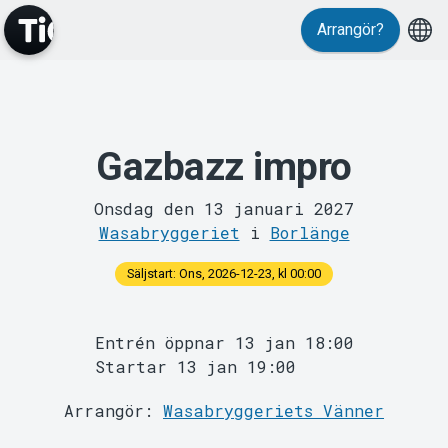
Arrangör?
Gazbazz impro
MyTickster
Onsdag den 13 januari 2027
Wasabryggeriet
i
Borlänge
Säljstart: Ons, 2026-12-23, kl 00:00
Entrén öppnar 13 jan 18:00
Support
Startar 13 jan 19:00
Arrangör:
Wasabryggeriets Vänner