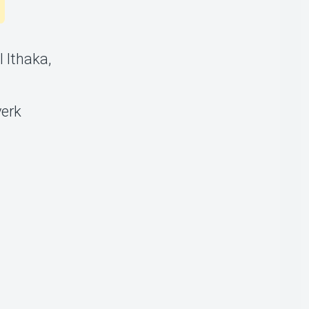
l Ithaka,
verk