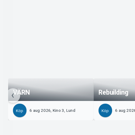
VÄRN
Rebuilding
6 aug 2026, Kino 3, Lund
6 aug 2026
Köp
Köp