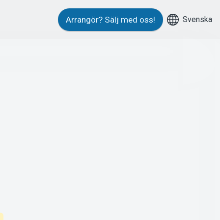
Svenska
Arrangör?
Sälj med oss!