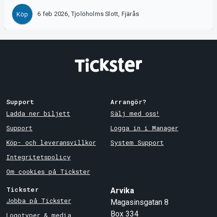
6 feb 2026, Tjolöholms Slott, Fjärås
Köp
Support
Arrangör?
Ladda ner biljett
Sälj med oss!
Support
Logga in i Manager
Köp- och leveransvillkor
System Support
Integritetspolicy
Om cookies på Tickster
Tickster
Arvika
Jobba på Tickster
Magasinsgatan 8
Box 334
Logotyper & media