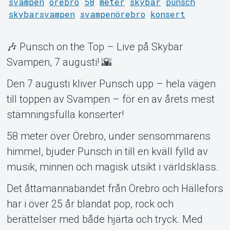
svampen
örebro
58
meter
skybar
punsch
skybarsvampen
svampenörebro
konsert
Om Tickster
🎶 Punsch on the Top – Live på Skybar
Svampen, 7 augusti! 🌇
Den 7 augusti kliver Punsch upp – hela vägen
till toppen av Svampen – för en av årets mest
stämningsfulla konserter!
58 meter över Örebro, under sensommarens
himmel, bjuder Punsch in till en kväll fylld av
musik, minnen och magisk utsikt i världsklass.
Det åttamannabandet från Örebro och Hällefors
har i över 25 år blandat pop, rock och
berättelser med både hjärta och tryck. Med