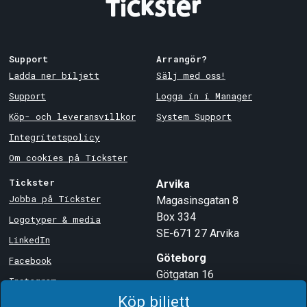
Support
Arrangör?
Ladda ner biljett
Sälj med oss!
Support
Logga in i Manager
Köp- och leveransvillkor
System Support
Integritetspolicy
Om cookies på Tickster
Tickster
Arvika
Jobba på Tickster
Magasinsgatan 8
Box 334
Logotyper & media
SE-671 27
Arvika
LinkedIn
Göteborg
Facebook
Götgatan 16
Instagram
SE-411 05
Göteborg
Köp biljett