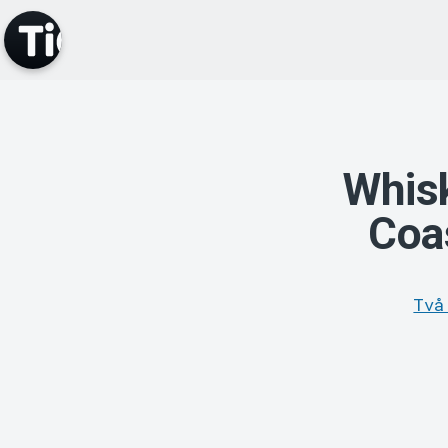
Whis
Coas
Två