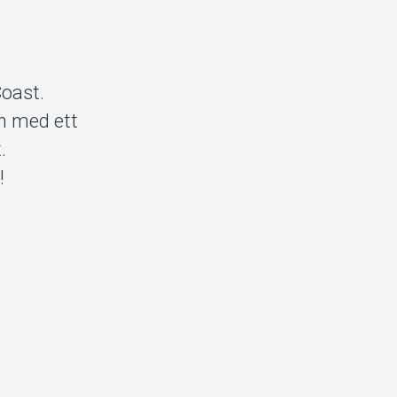
Coast.
on med ett
.
!