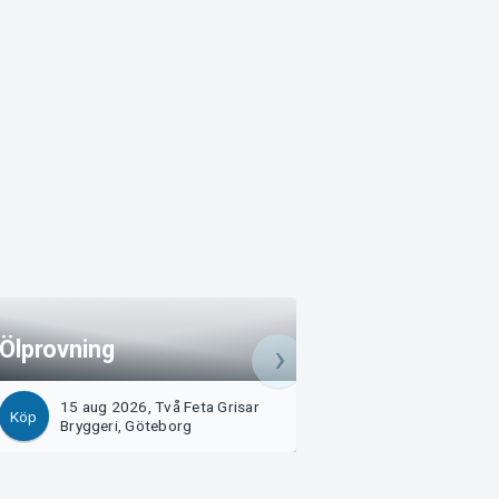
Ölprovning
Ölprovning
15 aug 2026, Två Feta Grisar
21 aug 2026, Två 
Köp
Köp
Bryggeri, Göteborg
Bryggeri, Götebo