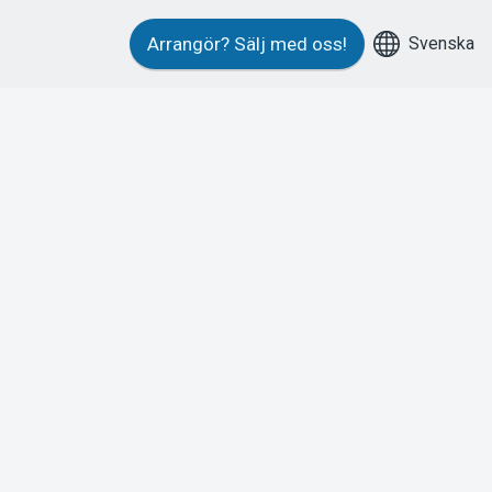
Svenska
Arrangör?
Sälj med oss!