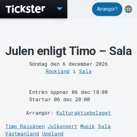
Arrangör?
Evenemang
Julen enligt Timo – Sala
Söndag den 6 december 2026
Rockland
i
Sala
Entrén öppnar 06 dec 18:00
Startar 06 dec 20:00
Arrangör:
Kulturaktiebolaget
MyTickster
Timo Räisänen
Julkonsert
Musik
Sala
Västmanland
Uppland