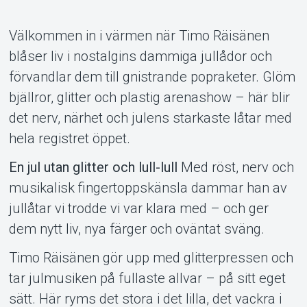
Välkommen in i värmen när Timo Räisänen
blåser liv i nostalgins dammiga jul­lådor och
förvandlar dem till gnistrande pop­raketer. Glöm
bjällror, glitter och plastig arenashow – här blir
det nerv, närhet och julens starkaste låtar med
Support
hela registret öppet.
En jul utan glitter och lull-lull
Med röst, nerv och
musikalisk finger­topps­känsla dammar han av
jul­låtar vi trodde vi var klara med – och ger
dem nytt liv, nya färger och oväntat sväng.
Timo Räisänen gör upp med glitter­pressen och
tar jul­musiken på fullaste allvar – på sitt eget
Om Tickster
sätt. Här ryms det stora i det lilla, det vackra i