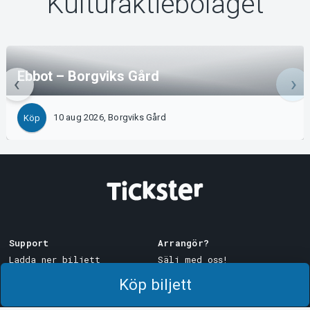
Kulturaktiebolaget
Ebbot – Borgviks Gård
10 aug 2026, Borgviks Gård
Köp
Support
Arrangör?
Ladda ner biljett
Sälj med oss!
Support
Logga in i Manager
Köp biljett
Köp- och leveransvillkor
System Support