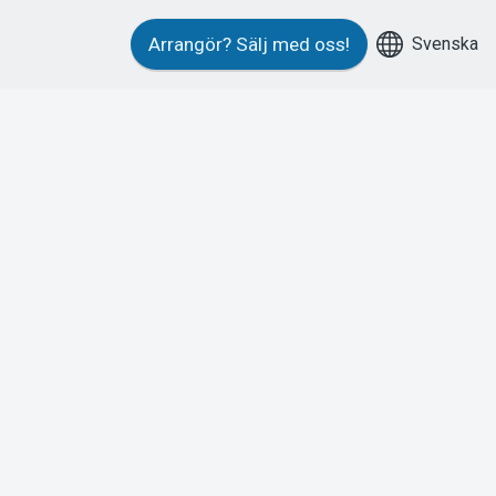
Svenska
Arrangör?
Sälj med oss!