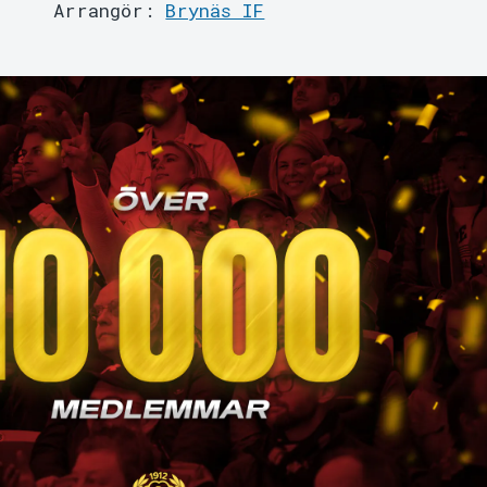
Arrangör:
Brynäs IF