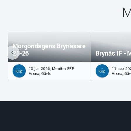
M
Morgondagens Brynäsare
25-26
Brynäs IF -
13 jan 2026, Monitor ERP
11 sep 20
Köp
Köp
Arena, Gävle
Arena, Gäv