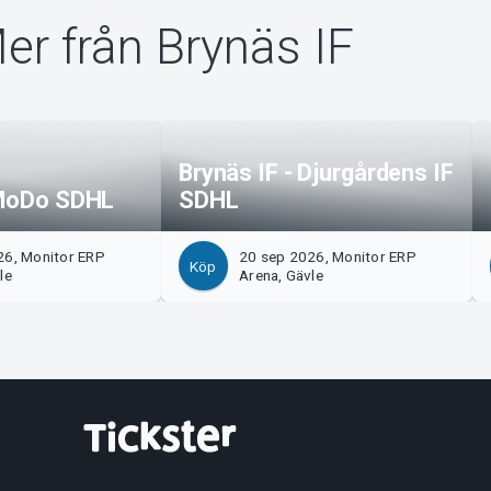
er från Brynäs IF
Brynäs IF - Djurgårdens IF
 MoDo SDHL
SDHL
26, Monitor ERP
20 sep 2026, Monitor ERP
Köp
le
Arena, Gävle