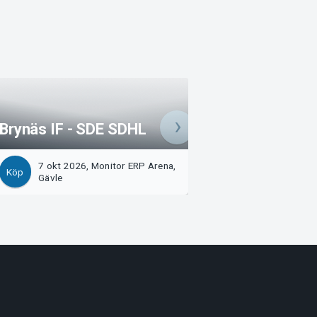
Brynäs IF - Link
Brynäs IF - SDE SDHL
SDHL
7 okt 2026, Monitor ERP Arena,
23 okt 2026, Mon
Köp
Köp
Gävle
Arena, Gävle