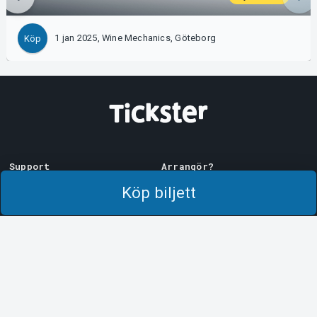
1 jan 2025, Wine Mechanics, Göteborg
Köp
Support
Arrangör?
Ladda ner biljett
Sälj med oss!
Köp biljett
Support
Logga in i Manager
Köp- och leveransvillkor
System Support
Integritetspolicy
Om cookies på Tickster
Tickster
Arvika
Jobba på Tickster
Magasinsgatan 8