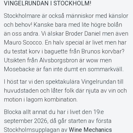
VINGELRUNDAN I STOCKHOLM!
Stockholmare är också människor med känslor
Support
och behov! Kanske bara med lite högre bolån
än oss andra. Vi älskar Broder Daniel men även
Mauro Scocco. En halv special är livet men har
du testat korv i baguette från Brunos korvbar?
Utsikten från Älvsborgsbron är wow men
Mosebacke är fan inte dumt en sommarkväll.
Om Tickster
I höst tar vi den spektakulära Vingelrundan till
huvudstaden och låter folk där njuta av vin och
motion i lagom kombination.
Blocka allt annat du har i livet den 19:e
september 2026, då går starten av första
Stockholmsupplagan av
Wine Mechanics