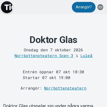
Evenemang
Arrangör?
Doktor Glas
MyTickster
Onsdag den 7 oktober 2026
Norrbottensteatern Scen 3
i
Luleå
Entrén öppnar 07 okt 18:30
Startar 07 okt 19:00
Arrangör:
Norrbottensteatern
Support
Doktor Glas utspelar sig under några varma