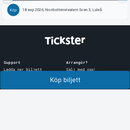
18 sep 2026, Norrbottensteatern Scen 3, Luleå
Köp
Support
Arrangör?
Ladda ner biljett
Sälj med oss!
Support
Logga in i Manager
Köp biljett
Köp- och leveransvillkor
System Support
Integritetspolicy
Om cookies på Tickster
Tickster
Arvika
Jobba på Tickster
Magasinsgatan 8
Box 334