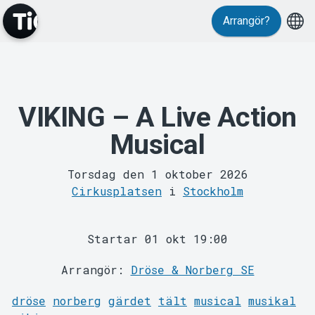
Arrangör?
Evenemang
VIKING – A Live Action
Musical
Torsdag den 1 oktober 2026
Cirkusplatsen
i
Stockholm
Startar 01 okt 19:00
MyTickster
Arrangör:
Dröse & Norberg SE
dröse
norberg
gärdet
tält
musical
musikal