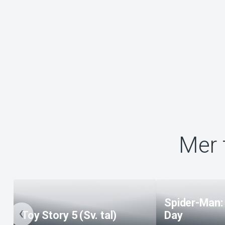
Mer 
Spider-Man:
Toy Story 5 (Sv. tal)
Day