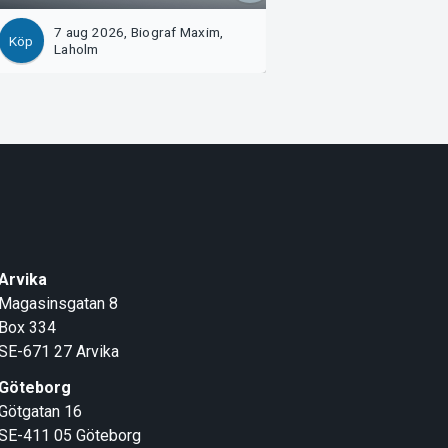
7 aug 2026, Biograf Maxim,
8 aug 2026, Mark
Köp
Köp
Laholm
Arvika
Magasinsgatan 8
Box 334
SE-671 27
Arvika
Göteborg
Götgatan 16
SE-411 05
Göteborg