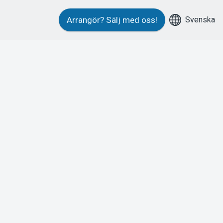
Svenska
Arrangör?
Sälj med oss!