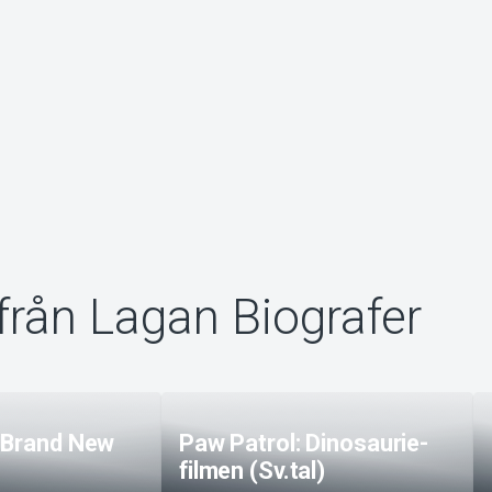
från Lagan Biografer
 Brand New
Paw Patrol: Dinosaurie-
filmen (Sv.tal)