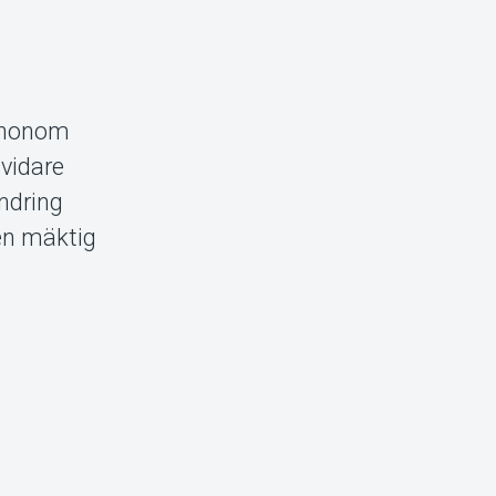
s honom
vidare
ndring
en mäktig