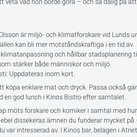
t veta vad hon borde göra – och så dålig på att
lsson är miljö- och klimatforskare vid Lunds un
len kan bli mer motståndskraftiga i en tid av
 klimatanpassning och hållbar stadsplanering ti
som stärker både människor och miljö.
ti: Uppdateras inom kort.
att köpa enklare mat och dryck. Passa också gär
en god lunch i Kinos Bistro efter samtalet.
ap möts forskare och komiker i samtal med hu
 Nebel dissekeras ämnen du funderar mycket på
u var intresserad av. I Kinos bar, belägen i Atriet