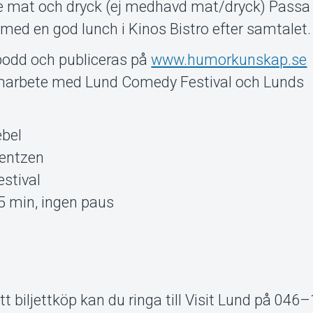
re mat och dryck (ej medhavd mat/dryck) Passa
med en god lunch i Kinos Bistro efter samtalet.
podd och publiceras på
www.humorkunskap.se
marbete med Lund Comedy Festival och Lunds
ebel
Bentzen
stival
45 min, ingen paus
tt biljettköp kan du ringa till Visit Lund på 046