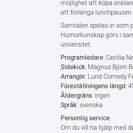
möjlighet att köpa enkla
att förlänga lunchpausen 
Samtalen spelas in som 
Humorkunskap görs i sa
universitet.
Programledare
: Cecilia N
Sidekick
: Magnus Björn 
Arrangör
: Lund Comedy Fe
Föreställningens längd
: 
Åldergräns
: ingen
Språk
: svenska
Personlig service
Om du vill ha hjälp med di