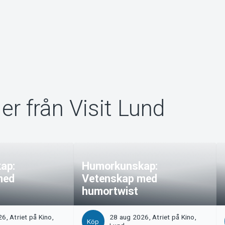
er från Visit Lund
ap:
Humorkunskap:
med
Vetenskap med
humortwist
6, Atriet på Kino,
28 aug 2026, Atriet på Kino,
Köp