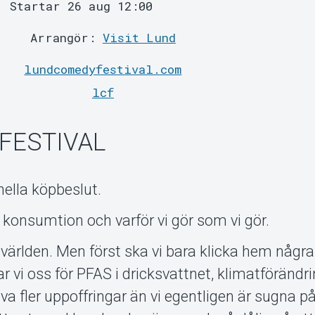
Startar 26 aug 12:00
Arrangör:
Visit Lund
lundcomedyfestival.com
lcf
FESTIVAL
onella köpbeslut.
 konsumtion och varför vi gör som vi gör.
a världen. Men först ska vi bara klicka hem någr
r vi oss för PFAS i dricksvattnet, klimatförändr
a fler uppoffringar än vi egentligen är sugna på