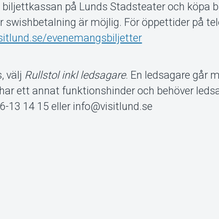
l biljettkassan på Lunds Stadsteater och köpa bi
er swishbetalning är möjlig. För öppettider på te
isitlund.se/evenemangsbiljetter
, välj
Rullstol inkl ledsagare
. En ledsagare går m
ar ett annat funktionshinder och behöver ledsa
6-13 14 15 eller info@visitlund.se