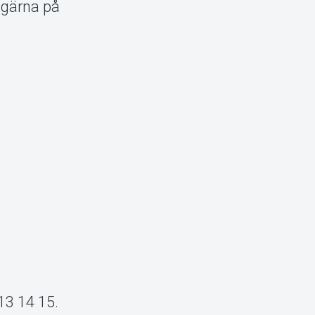
 gärna på
–13 14 15.