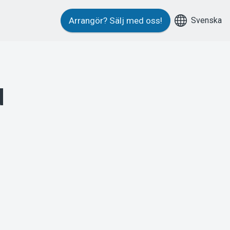
Svenska
Arrangör?
Sälj med oss!
d