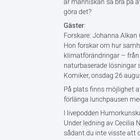
är människan så bra på at
göra det?
Gäster
:
Forskare: Johanna Alkan O
Hon forskar om hur samhäl
klimatförändringar – från
naturbaserade lösningar 
Komiker, onsdag 26 augus
På plats finns möjlighet 
förlänga lunchpausen med 
I livepodden Humorkunsk
Under ledning av Cecilia
sådant du inte visste att d