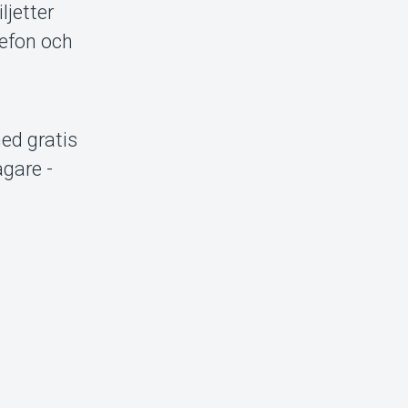
ljetter
lefon och
ed gratis
gare -