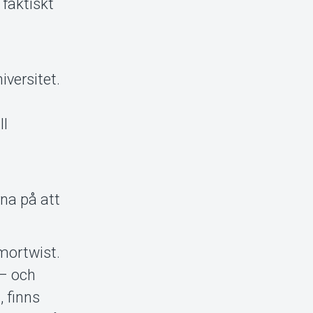
 faktiskt
iversitet.
ll
na på att
mortwist.
 – och
, finns