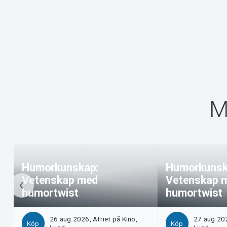
M
Humorkunskap:
Humorkunsk
Vetenskap med
Vetenskap 
humortwist
humortwist
26 aug 2026, Atriet på Kino,
27 aug 202
Köp
Köp