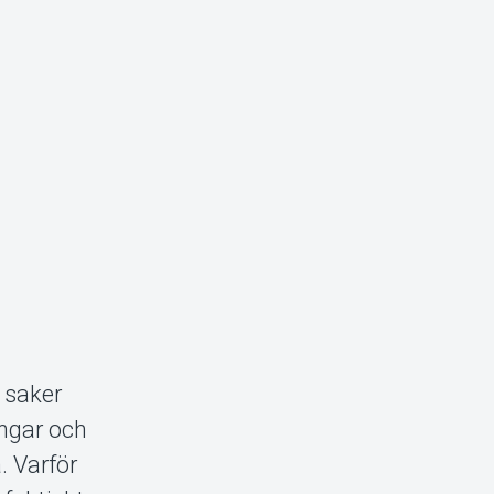
a saker
ingar och
. Varför