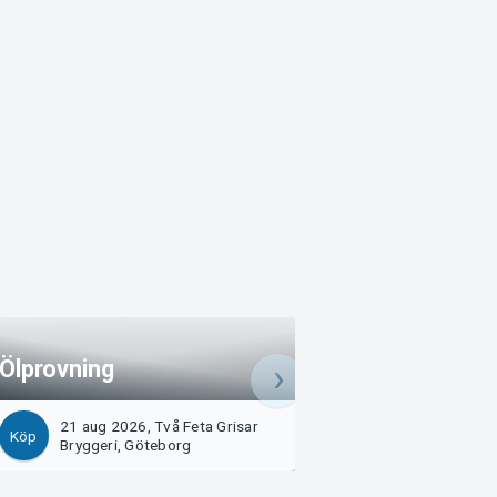
Ölprovning
Ölprovning
21 aug 2026, Två Feta Grisar
22 aug 2026, Två 
Köp
Köp
Bryggeri, Göteborg
Bryggeri, Götebo