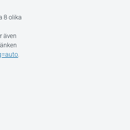
a 8 olika
ar även
 länken
g=auto
.