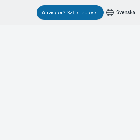
Svenska
Arrangör?
Sälj med oss!