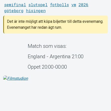
semifinal
slutspel
fotbolls
vm
2026
göteborg
hisingen
Det är inte möjligt att köpa biljetter till detta evenemang.
Om Tickster
Evenemanget har redan ägt rum.
Match som visas:
England - Argentina 21:00
Öppet 20:00-00:00