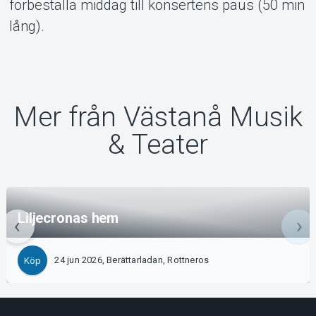
förbeställa middag till konsertens paus (50 min
lång).
Mer från Västanå Musik
& Teater
Liljecronas hem
24 jun 2026, Berättarladan, Rottneros
Köp