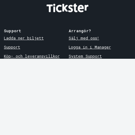
Support
Arrangör?
Ladda ner biljett
Sälj med oss!
Support
Logga in i Manager
Köp- och leveransvillkor
System Support
Integritetspolicy
Om cookies på Tickster
Tickster
Arvika
Jobba på Tickster
Magasinsgatan 8
Box 334
Logotyper & media
SE-671 27
Arvika
LinkedIn
Göteborg
Facebook
Götgatan 16
Instagram
SE-411 05
Göteborg