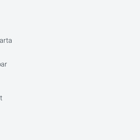
arta
bar
t