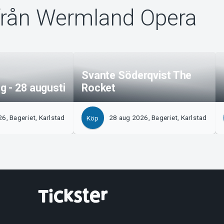
från Wermland Opera
Svante Söderqvist The
 - 28 augusti
Rocket
6, Bageriet, Karlstad
28 aug 2026, Bageriet, Karlstad
Köp