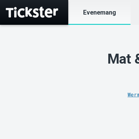
Evenemang
Mat &
Wer